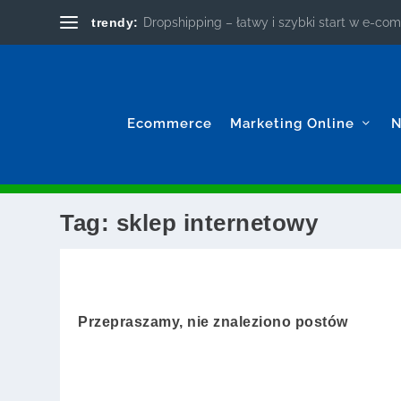
trendy:
Dropshipping – łatwy i szybki start w e-c
Ecommerce
Marketing Online
N
Tag:
sklep internetowy
Przepraszamy, nie znaleziono postów