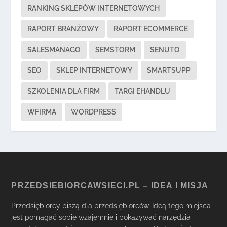
RANKING SKLEPÓW INTERNETOWYCH
RAPORT BRANŻOWY
RAPORT ECOMMERCE
SALESMANAGO
SEMSTORM
SENUTO
SEO
SKLEP INTERNETOWY
SMARTSUPP
SZKOLENIA DLA FIRM
TARGI EHANDLU
WFIRMA
WORDPRESS
PRZEDSIEBIORCAWSIECI.PL – IDEA I MISJA
Przedsiębiorcy piszą dla przedsiębiorców. Ideą tego miejsca
jest pomagać sobie wzajemnie i pokazywać narzędzia