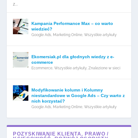
z...
Kampania Performance Max – co warto
wiedzieć?
Google Ads
,
Marketing Online
,
Wszystkie artykuły
Ekomersiak.pl dla głodnych wiedzy z e-
commerce
Ecommerce
,
Wszystkie artykuły
,
Znalezione w sieci
Modyfikowanie kolumn i Kolumny
niestandardowe w Google Ads – Czy warto z
nich korzystać?
Google Ads
,
Marketing Online
,
Wszystkie artykuły
POZYSKIWANIE KLIENTA, PRAWO /