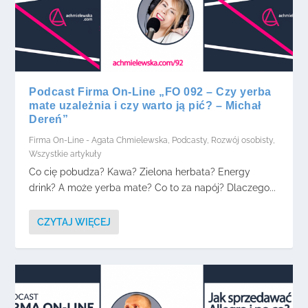
Podcast Firma On-Line „FO 092 – Czy yerba
mate uzależnia i czy warto ją pić? – Michał
Dereń”
Firma On-Line - Agata Chmielewska
,
Podcasty
,
Rozwój osobisty
,
Wszystkie artykuły
Co cię pobudza? Kawa? Zielona herbata? Energy
drink? A może yerba mate? Co to za napój? Dlaczego...
CZYTAJ WIĘCEJ