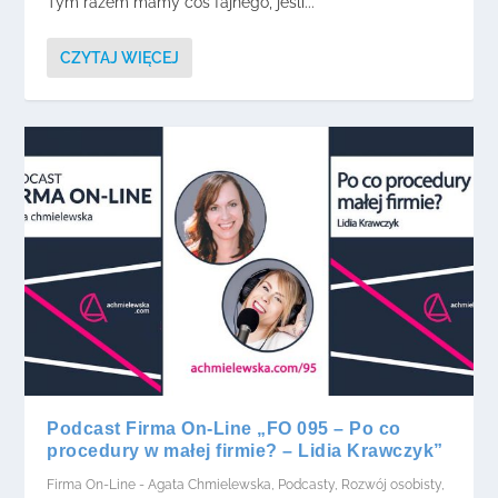
Tym razem mamy coś fajnego, jeśli...
CZYTAJ WIĘCEJ
Podcast Firma On-Line „FO 095 – Po co
procedury w małej firmie? – Lidia Krawczyk”
Firma On-Line - Agata Chmielewska
,
Podcasty
,
Rozwój osobisty
,