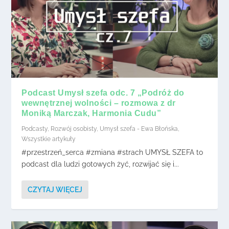
Podcast Umysł szefa odc. 7 „Podróż do
wewnętrznej wolności – rozmowa z dr
Moniką Marczak, Harmonia Cudu”
Podcasty
,
Rozwój osobisty
,
Umysł szefa - Ewa Błońska
,
Wszystkie artykuły
#przestrzeń_serca #zmiana #strach UMYSŁ SZEFA to
podcast dla ludzi gotowych żyć, rozwijać się i...
CZYTAJ WIĘCEJ