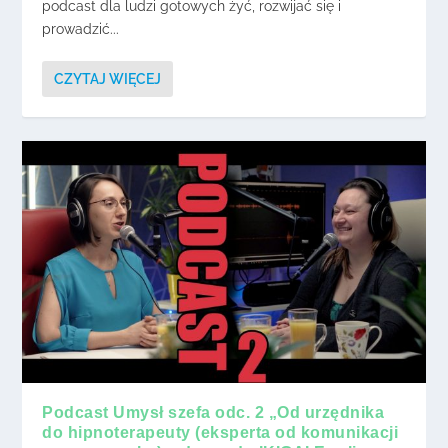
podcast dla ludzi gotowych żyć, rozwijać się i
prowadzić...
CZYTAJ WIĘCEJ
Podcast Umysł szefa odc. 2 „Od urzędnika
do hipnoterapeuty (eksperta od komunikacji