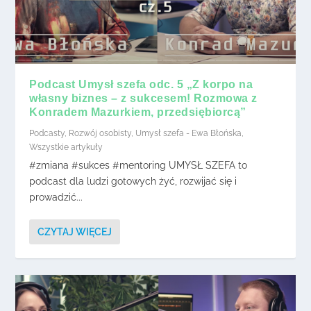
Podcast Umysł szefa odc. 5 „Z korpo na
własny biznes – z sukcesem! Rozmowa z
Konradem Mazurkiem, przedsiębiorcą”
Podcasty
,
Rozwój osobisty
,
Umysł szefa - Ewa Błońska
,
Wszystkie artykuły
#zmiana #sukces #mentoring UMYSŁ SZEFA to
podcast dla ludzi gotowych żyć, rozwijać się i
prowadzić...
CZYTAJ WIĘCEJ