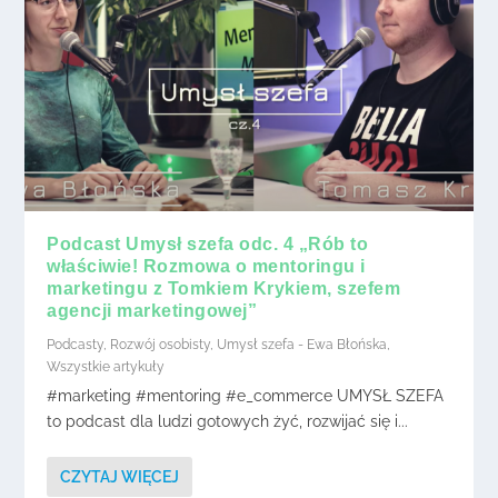
Podcast Umysł szefa odc. 4 „Rób to
właściwie! Rozmowa o mentoringu i
marketingu z Tomkiem Krykiem, szefem
agencji marketingowej”
Podcasty
,
Rozwój osobisty
,
Umysł szefa - Ewa Błońska
,
Wszystkie artykuły
#marketing #mentoring #e_commerce UMYSŁ SZEFA
to podcast dla ludzi gotowych żyć, rozwijać się i...
CZYTAJ WIĘCEJ