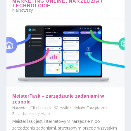
MARKETING ONLINE, NARZĘDZIA /
TECHNOLOGIE
Najnowszy
MeisterTask – zarządzanie zadaniami w
zespole
Narzędzia / Technologie
,
Wszystkie artykuły
,
Zarządzanie
,
Zarządzanie projektami
MeisterTask jest internetowym narzędziem do
zarządzania zadaniami, stworzonym przede wszystkim