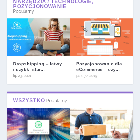
NARZĘDZIA / TECHNOLOGIE,
POZYCJONOWANIE
Popularny
Dropshipping – łatwy
Pozycjonowanie dla
i szybki star...
eCommerce – czy...
lip 23, 2021
paź 30, 2019
WSZYSTKO
Popularny