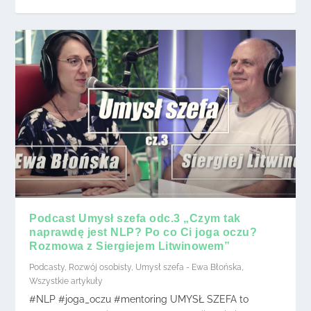
Podcast Umysł szefa odc.3 „Czym tak
naprawdę jest NLP? Po co Ci joga oczu?
Rozmowa z Siergiejem Litwinowem”
Podcasty
,
Rozwój osobisty
,
Umysł szefa - Ewa Błońska
,
Wszystkie artykuły
#NLP #joga_oczu #mentoring UMYSŁ SZEFA to