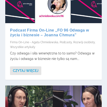
Podcast Firma On-Line „FO 96 Odwaga w
życiu i biznesie – Joanna Chmura”
Firma On-Line - Agata Chmielewska
,
Podcasty
,
Rozwój osobisty
,
Wszystkie artykuły
Czy odwaga i siła wewnętrzna to to samo? Odwaga w
życiu i odwaga w biznesie nie tylko są nam...
CZYTAJ WIĘCEJ