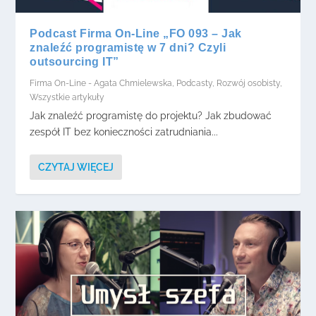
Podcast Firma On-Line „FO 093 – Jak
znaleźć programistę w 7 dni? Czyli
outsourcing IT”
Firma On-Line - Agata Chmielewska
,
Podcasty
,
Rozwój osobisty
,
Wszystkie artykuły
Jak znaleźć programistę do projektu? Jak zbudować
zespół IT bez konieczności zatrudniania...
CZYTAJ WIĘCEJ