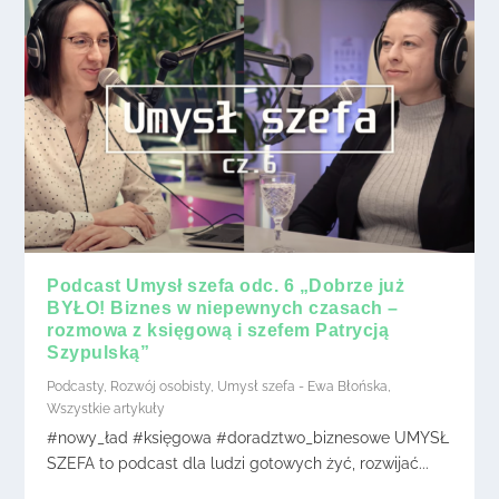
Podcast Umysł szefa odc. 6 „Dobrze już
BYŁO! Biznes w niepewnych czasach –
rozmowa z księgową i szefem Patrycją
Szypulską”
Podcasty
,
Rozwój osobisty
,
Umysł szefa - Ewa Błońska
,
Wszystkie artykuły
#nowy_ład #księgowa #doradztwo_biznesowe UMYSŁ
SZEFA to podcast dla ludzi gotowych żyć, rozwijać...