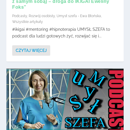
z samym sobą) – droga do IKIGAI Eweliny
Foks”
Podcasty
,
Rozwój osobisty
,
Umysł szefa - Ewa Błońska
,
Wszystkie artykuły
#ikigai #mentoring #hipnoterapia UMYSŁ SZEFA to
podcast dla ludzi gotowych żyć, rozwijać się i...
CZYTAJ WIĘCEJ