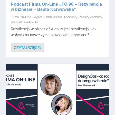
Podcast Firma On-Line „FO 98 – Rezyliencja
w biznesie – Beata Karwowska”
Firma On-Line - Agata Chmielewska
,
Podcasty
,
Rozwój osobisty
,
Wszystkie artykuły
Rezyliencja w biznesie? A co to jest rezyliencja i jak
wpływa na nasze życie zawodowe i prywatne?...
CZYTAJ WIĘCEJ