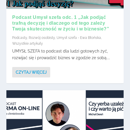
Podcast Umysł szefa odc. 1 „Jak podjąć
trafną decyzję i dlaczego od tego zależy
Twoja skuteczność w życiu i w biznesie?”
Podcasty
,
Rozwój osobisty
,
Umysł szefa - Ewa Błońska
,
Wszystkie artykuły
UMYSŁ SZEFA to podcast dla ludzi gotowych żyć,
rozwijać się i prowadzić biznes w zgodzie ze sobą....
CZYTAJ WIĘCEJ