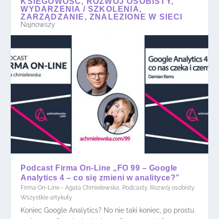
KSIEGOWOŚĆ, ROZWÓJ OSOBISTY,
WYDARZENIA / SZKOLENIA,
ZARZĄDZANIE, ZNALEZIONE W SIECI
Najnowszy
Podcast Firma On-Line „FO 99 – Google
Analytics 4 – co się zmieni w analityce?”
Firma On-Line - Agata Chmielewska
,
Podcasty
,
Rozwój osobisty
,
Wszystkie artykuły
Koniec Google Analytics? No nie taki koniec, po prostu