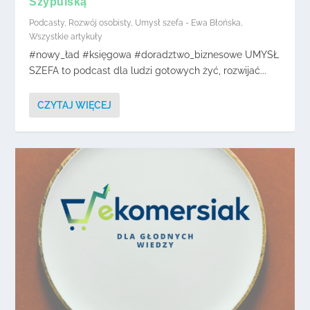
Szypulską”
Podcasty
,
Rozwój osobisty
,
Umysł szefa - Ewa Błońska
,
Wszystkie artykuły
#nowy_ład #księgowa #doradztwo_biznesowe UMYSŁ
SZEFA to podcast dla ludzi gotowych żyć, rozwijać...
CZYTAJ WIĘCEJ