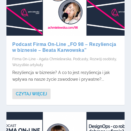
Podcast Firma On-Line „FO 98 – Rezyliencja
w biznesie – Beata Karwowska”
Firma On-Line - Agata Chmielewska
,
Podcasty
,
Rozwój osobisty
,
Wszystkie artykuły
Rezyliencja w biznesie? A co to jest rezyliencja i jak
wpływa na nasze życie zawodowe i prywatne?...
CZYTAJ WIĘCEJ