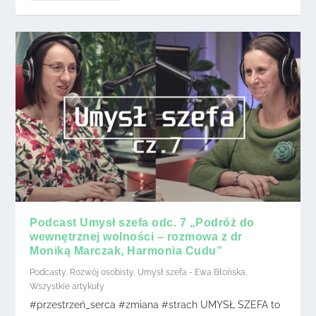
Podcast Umysł szefa odc. 7 „Podróż do
wewnętrznej wolności – rozmowa z dr
Moniką Marczak, Harmonia Cudu”
Podcasty
,
Rozwój osobisty
,
Umysł szefa - Ewa Błońska
,
Wszystkie artykuły
#przestrzeń_serca #zmiana #strach UMYSŁ SZEFA to