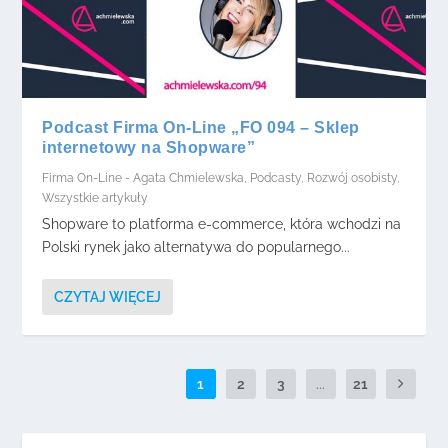
Podcast Firma On-Line „FO 094 – Sklep
internetowy na Shopware”
Firma On-Line - Agata Chmielewska
,
Podcasty
,
Rozwój osobisty
,
Wszystkie artykuły
Shopware to platforma e-commerce, która wchodzi na
Polski rynek jako alternatywa do popularnego...
CZYTAJ WIĘCEJ
1
2
3
...
21