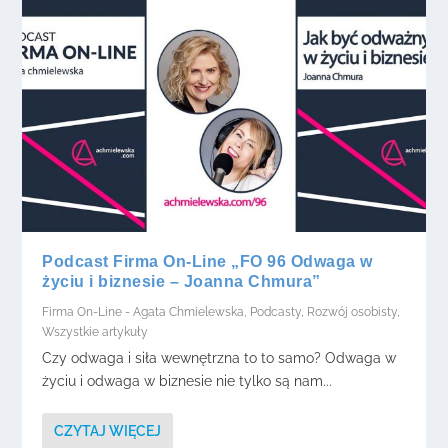
Podcast Firma On-Line „FO 96 Odwaga w
życiu i biznesie – Joanna Chmura”
Firma On-Line - Agata Chmielewska
,
Podcasty
,
Rozwój osobisty
,
Wszystkie artykuły
Czy odwaga i siła wewnętrzna to to samo? Odwaga w
życiu i odwaga w biznesie nie tylko są nam...
CZYTAJ WIĘCEJ