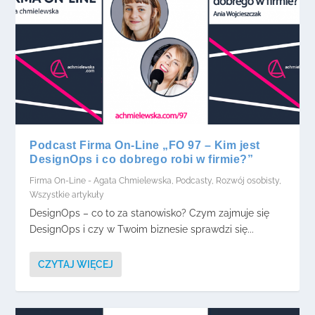
Podcast Firma On-Line „FO 97 – Kim jest
DesignOps i co dobrego robi w firmie?”
Firma On-Line - Agata Chmielewska
,
Podcasty
,
Rozwój osobisty
,
Wszystkie artykuły
DesignOps – co to za stanowisko? Czym zajmuje się
DesignOps i czy w Twoim biznesie sprawdzi się...
CZYTAJ WIĘCEJ