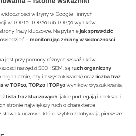
nowania – istotne wskaźniki
widoczności witryny w Google i innych
zycji w TOP10, TOP20 lub TOP50 wyników
strony frazy kluczowe. Na pytanie
jak sprawdzić
owiedzieć –
monitorując zmiany w widoczności
na jest przy pomocy różnych wskaźników.
szości narzędzi SEO i SEM, są
ruch organiczny
 organicznie, czyli z wyszukiwarek) oraz
liczba fraz
ona w TOP10, TOP20 i TOP50
wyników wyszukiwania.
ież
lista fraz kluczowych
, jakie podlegają indeksacji
ych stronie największy ruch o charakterze
ż słowa kluczowe, które szybko zdobywają pierwsze