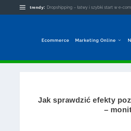
trendy:
Dropshipping – łatwy i szybki start w e-c
Ecommerce
Marketing Online
N
Jak sprawdzić efekty po
– moni