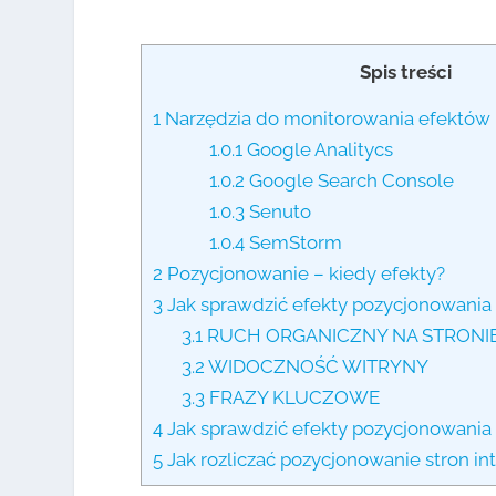
Spis treści
1
Narzędzia do monitorowania efektów
1.0.1
Google Analitycs
1.0.2
Google Search Console
1.0.3
Senuto
1.0.4
SemStorm
2
Pozycjonowanie – kiedy efekty?
3
Jak sprawdzić efekty pozycjonowania 
3.1
RUCH ORGANICZNY NA STRONI
3.2
WIDOCZNOŚĆ WITRYNY
3.3
FRAZY KLUCZOWE
4
Jak sprawdzić efekty pozycjonowania 
5
Jak rozliczać pozycjonowanie stron i