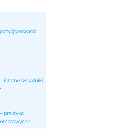
 pozycjonowania
– istotne wskaźniki
E
– praktyka
nternetowych?