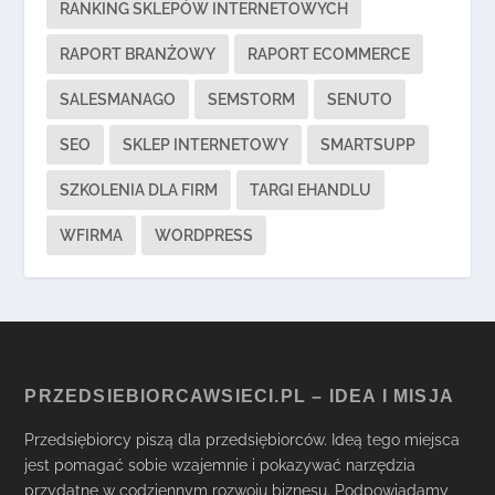
RANKING SKLEPÓW INTERNETOWYCH
RAPORT BRANŻOWY
RAPORT ECOMMERCE
SALESMANAGO
SEMSTORM
SENUTO
SEO
SKLEP INTERNETOWY
SMARTSUPP
SZKOLENIA DLA FIRM
TARGI EHANDLU
WFIRMA
WORDPRESS
PRZEDSIEBIORCAWSIECI.PL – IDEA I MISJA
Przedsiębiorcy piszą dla przedsiębiorców. Ideą tego miejsca
jest pomagać sobie wzajemnie i pokazywać narzędzia
przydatne w codziennym rozwoju biznesu. Podpowiadamy