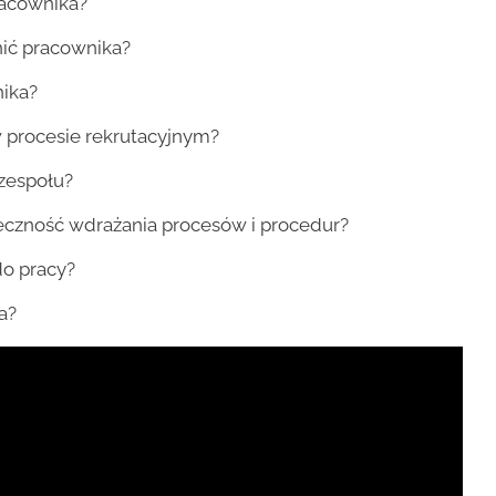
acownika?
nić pracownika?
nika?
 procesie rekrutacyjnym?
 zespołu?
eczność wdrażania procesów i procedur?
do pracy?
a?