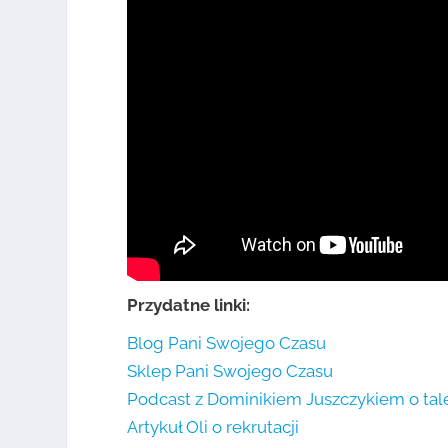
Przydatne linki:
Blog Pani Swojego Czasu
Sklep Pani Swojego Czasu
Podcast z Dominikiem Juszczykiem o tal
Artykuł Oli o rekrutacji