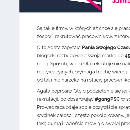
Są takie firmy, w których aż chce się pr
zespół i rekrutować pracowników, z który
O to Agata zapytała
Panią Swojego Czas
blogerki rozbudowała swoją markę do
45
robią. Sposób, w jaki Ola rekrutuje nie n
motywacyjnych, wymaga trochę więcej – 
od lat i nie narzeka na rotację pracownik
Agata poprosiła Olę o podzielenie się j
rekrutacji, bo obserwując
#gangPSC
w so
Prowadząca zdaje sobie oczywiście sprawę
wycinek całości, często pokolorowany, j
taką dumą i radością mówią o swojej pra