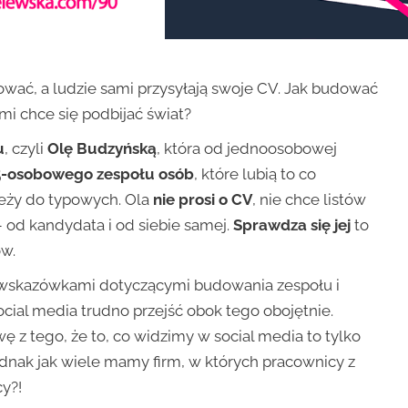
acować, a ludzie sami przysyłają swoje CV. Jak budować
mi chce się podbijać świat?
u
, czyli
Olę Budzyńską
, która od jednoosobowej
-osobowego zespołu osób
, które lubią to co
ależy do typowych. Ola
nie prosi o CV
, nie chce listów
od kandydata i od siebie samej.
Sprawdza się jej
to
ów.
ej wskazówkami dotyczącymi budowania zespołu i
cial media trudno przejść obok tego obojętnie.
 z tego, że to, co widzimy w social media to tylko
ednak jak wiele mamy firm, w których pracownicy z
cy?!