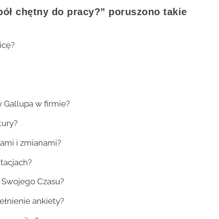
ół chętny do pracy?” poruszono takie
icę?
 Gallupa w firmie?
tury?
ami i zmianami?
utacjach?
ni Swojego Czasu?
ełnienie ankiety?