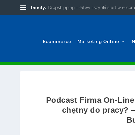
trendy:
Dropshipping – łatwy i szybki start w e-c
Ecommerce
Marketing Online
N
Podcast Firma On-Line
chętny do pracy? 
B