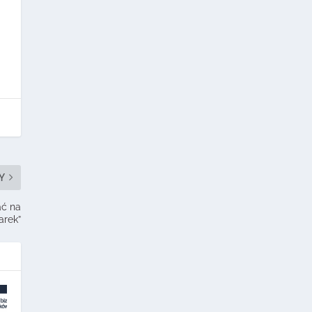
Y
ać na
arek”