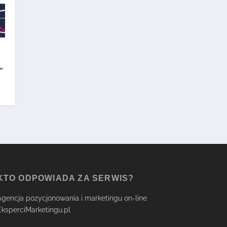
”
KTO ODPOWIADA ZA SERWIS?
Agencja pozycjonowania i marketingu on-line
EksperciMarketingu.pl