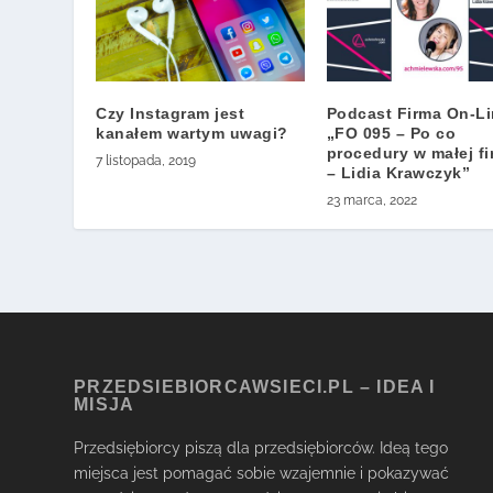
Czy Instagram jest
Podcast Firma On-L
kanałem wartym uwagi?
„FO 095 – Po co
procedury w małej fi
7 listopada, 2019
– Lidia Krawczyk”
23 marca, 2022
PRZEDSIEBIORCAWSIECI.PL – IDEA I
MISJA
Przedsiębiorcy piszą dla przedsiębiorców. Ideą tego
miejsca jest pomagać sobie wzajemnie i pokazywać