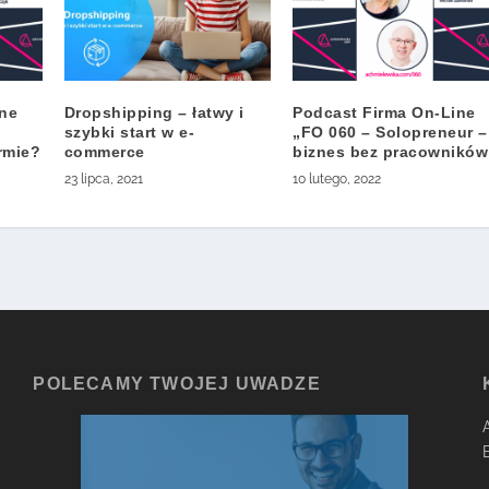
ine
Dropshipping – łatwy i
Podcast Firma On-Line
szybki start w e-
„FO 060 – Solopreneur –
rmie?
commerce
biznes bez pracowników
23 lipca, 2021
10 lutego, 2022
POLECAMY TWOJEJ UWADZE