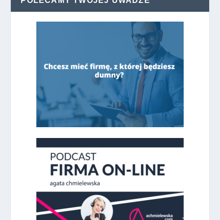
POLECAMY TWOJEJ UWADZE