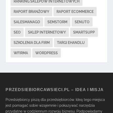
RANKING SKLEPÓW INTERNETOWYCH
RAPORT BRANŻOWY
RAPORT ECOMMERCE
SALESMANAGO
SEMSTORM
SENUTO
SEO
SKLEP INTERNETOWY
SMARTSUPP
SZKOLENIA DLA FIRM
TARGI EHANDLU
WFIRMA
WORDPRESS
PRZEDSIEBIORCAWSIECI.PL – IDEA I MISJA
Przedsiębiorcy piszą dla przedsiębiorców. Ideą tego miejsca
jest pomagać sobie wzajemnie i pokazywać narzędzia
przydatne w codziennym rozwoju biznesu. Podpowiadamy