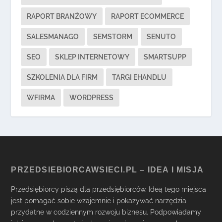
RAPORT BRANŻOWY
RAPORT ECOMMERCE
SALESMANAGO
SEMSTORM
SENUTO
SEO
SKLEP INTERNETOWY
SMARTSUPP
SZKOLENIA DLA FIRM
TARGI EHANDLU
WFIRMA
WORDPRESS
PRZEDSIEBIORCAWSIECI.PL – IDEA I MISJA
Przedsiębiorcy piszą dla przedsiębiorców. Ideą tego miejsca
jest pomagać sobie wzajemnie i pokazywać narzędzia
przydatne w codziennym rozwoju biznesu. Podpowiadamy