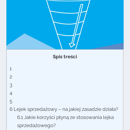
Spis treści
1
2
3
4
5
6
Lejek sprzedażowy – na jakiej zasadzie działa?
6.1
Jakie korzyści płyną ze stosowania lejka
sprzedażowego?