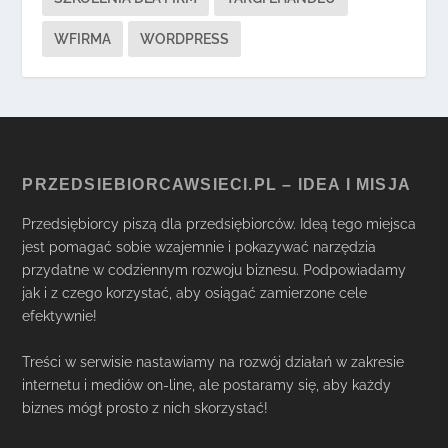
WFIRMA
WORDPRESS
PRZEDSIEBIORCAWSIECI.PL – IDEA I MISJA
Przedsiębiorcy piszą dla przedsiębiorców. Ideą tego miejsca
jest pomagać sobie wzajemnie i pokazywać narzędzia
przydatne w codziennym rozwoju biznesu. Podpowiadamy
jak i z czego korzystać, aby osiągać zamierzone cele
efektywnie!
Treści w serwisie nastawiamy na rozwój działań w zakresie
internetu i mediów on-line, ale postaramy się, aby każdy
biznes mógł prosto z nich skorzystać!