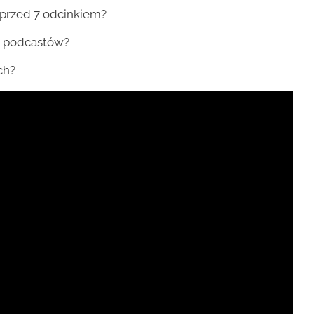
 przed 7 odcinkiem?
m podcastów?
ch?