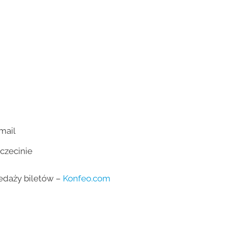
hmail
czecinie
zedaży biletów –
Konfeo.com