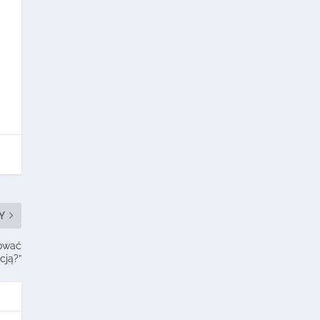
Y
cować
cją?”