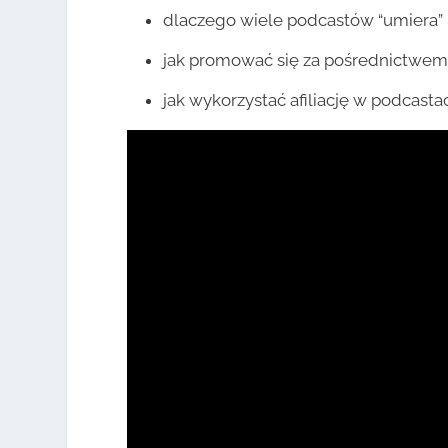
dlaczego wiele podcastów “umiera”
jak promować się za pośrednictwe
jak wykorzystać afiliację w podcasta