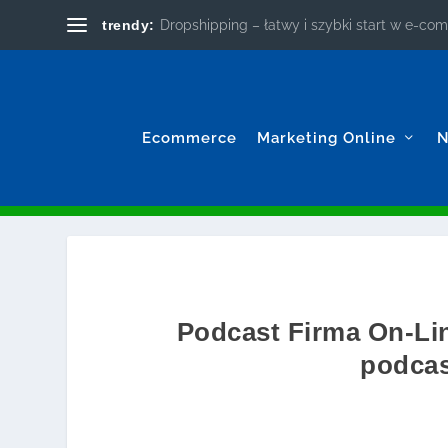
trendy:
Dropshipping – łatwy i szybki start w e-c
Ecommerce
Marketing Online
N
Podcast Firma On-Li
podcas