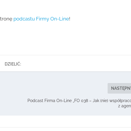
stronę
podcastu Firmy On-Line
!
DZIELIĆ:
NASTĘPN
Podcast Firma On-Line „FO 038 – Jak (nie) współpra
z agen