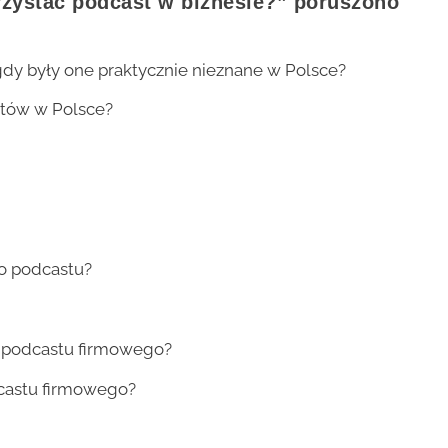
zystać podcast w biznesie?” poruszono
gdy były one praktycznie nieznane w Polsce?
stów w Polsce?
go podcastu?
iu podcastu firmowego?
castu firmowego?