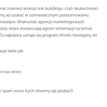
ać również analizę link buildingu, czyli skuteczności
simy jej szukać w comiesięcznym podsumowaniu.
y miesiące. Większość agencji marketingowych
ędzia, które dostarczają ogrom informacji na temat
Za najlepszy uznaje się program Ahrefs (dostępny do
je takie jak:
o nas stron;
m spam score (tych chcemy się pozbyć!);