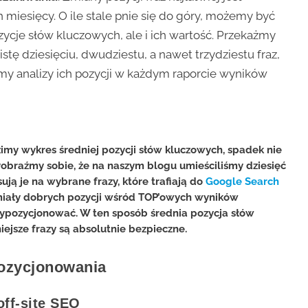
 miesięcy. O ile stale pnie się do góry, możemy być
zycje słów kluczowych, ale i ich wartość. Przekażmy
istę dziesięciu, dwudziestu, a nawet trzydziestu fraz,
my analizy ich pozycji w każdym raporcie wyników
imy wykres średniej pozycji słów kluczowych, spadek nie
obraźmy sobie, że na naszym blogu umieściliśmy dziesięć
ją je na wybrane frazy, które trafiają do
Google Search
 miały dobrych pozycji wśród TOP’owych wyników
wypozycjonować. W ten sposób średnia pozycja słów
ejsze frazy są absolutnie bezpieczne.
pozycjonowania
 off-site SEO