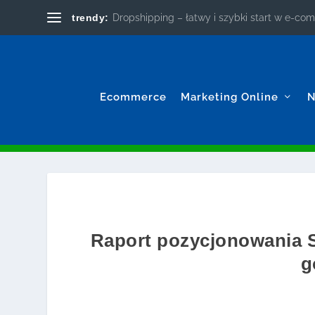
trendy:
Dropshipping – łatwy i szybki start w e-c
Ecommerce
Marketing Online
N
Raport pozycjonowania S
g