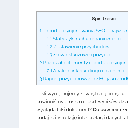
Spis treści
1
Raport pozycjonowania SEO – najważn
1.1
Statystyki ruchu organicznego
1.2
Zestawienie przychodów
1.3
Słowa kluczowe i pozycje
2
Pozostałe elementy raportu pozycjon
2.1
Analiza link buildingu i działań of
3
Raport pozycjonowania SEO jako źródł
Jeśli wynajmujemy zewnętrzną firmę lub
powinniśmy prosić o raport wyników dzia
wygląda taki dokument?
Co powinien z
podając instrukcję interpretacji danych z