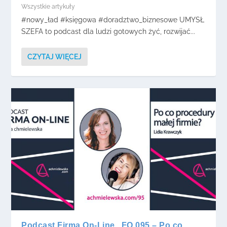
Wszystkie artykuły
#nowy_ład #księgowa #doradztwo_biznesowe UMYSŁ
SZEFA to podcast dla ludzi gotowych żyć, rozwijać...
CZYTAJ WIĘCEJ
Podcast Firma On-Line „FO 095 – Po co