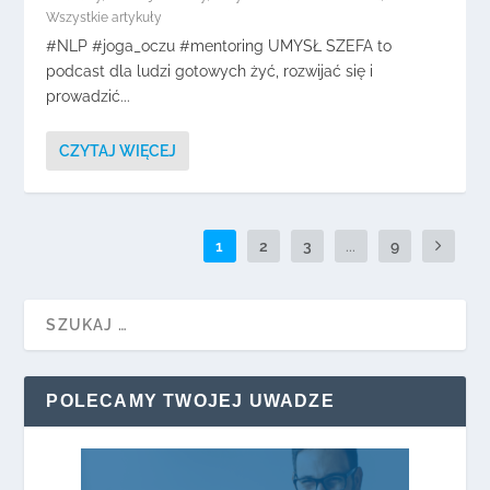
Wszystkie artykuły
#NLP #joga_oczu #mentoring UMYSŁ SZEFA to
podcast dla ludzi gotowych żyć, rozwijać się i
prowadzić...
CZYTAJ WIĘCEJ
1
2
3
...
9
POLECAMY TWOJEJ UWADZE