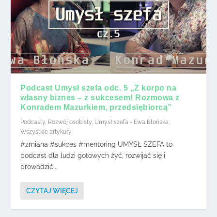
Podcast Umysł szefa odc. 5 „Z korpo na
własny biznes – z sukcesem! Rozmowa z
Konradem Mazurkiem, przedsiębiorcą”
Podcasty
,
Rozwój osobisty
,
Umysł szefa - Ewa Błońska
,
Wszystkie artykuły
#zmiana #sukces #mentoring UMYSŁ SZEFA to
podcast dla ludzi gotowych żyć, rozwijać się i
prowadzić...
CZYTAJ WIĘCEJ