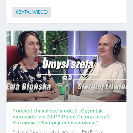
CZYTAJ WIĘCEJ
Podcast Umysł szefa odc.3 „Czym tak
naprawdę jest NLP? Po co Ci joga oczu?
Rozmowa z Siergiejem Litwinowem”
Podcasty
,
Rozwój osobisty
,
Umysł szefa - Ewa Błońska
,