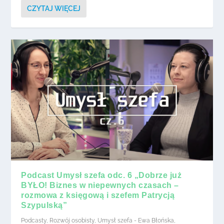
CZYTAJ WIĘCEJ
Podcast Umysł szefa odc. 6 „Dobrze już
BYŁO! Biznes w niepewnych czasach –
rozmowa z księgową i szefem Patrycją
Szypulską”
Podcasty
,
Rozwój osobisty
,
Umysł szefa - Ewa Błońska
,