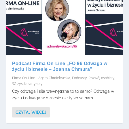
Podcast Firma On-Line „FO 96 Odwaga w
życiu i biznesie – Joanna Chmura”
Firma On-Line - Agata Chmielewska
,
Podcasty
,
Rozwój osobisty
,
Wszystkie artykuły
Czy odwaga i siła wewnętrzna to to samo? Odwaga w
życiu i odwaga w biznesie nie tylko są nam...
CZYTAJ WIĘCEJ