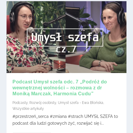
Podcast Umysł szefa odc. 7 „Podróż do
wewnętrznej wolności – rozmowa z dr
Moniką Marczak, Harmonia Cudu”
Podcasty
,
Rozwój osobisty
,
Umysł szefa - Ewa Błońska
,
Wszystkie artykuły
#przestrzeń_serca #zmiana #strach UMYSŁ SZEFA to
podcast dla ludzi gotowych żyć, rozwijać się i...