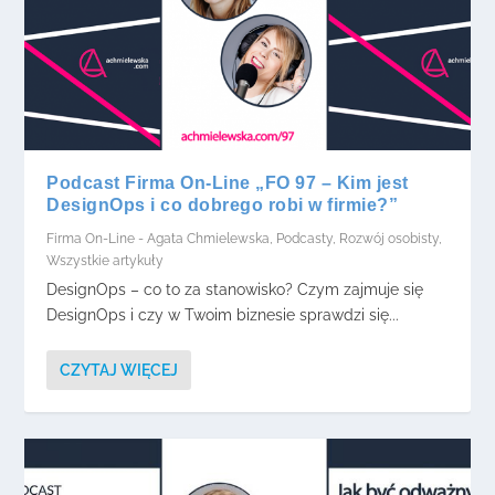
Podcast Firma On-Line „FO 97 – Kim jest
DesignOps i co dobrego robi w firmie?”
Firma On-Line - Agata Chmielewska
,
Podcasty
,
Rozwój osobisty
,
Wszystkie artykuły
DesignOps – co to za stanowisko? Czym zajmuje się
DesignOps i czy w Twoim biznesie sprawdzi się...
CZYTAJ WIĘCEJ