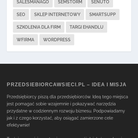
SALESMANAGO
SEMSTORM
SENUTO
SEO
SKLEP INTERNETOWY
SMARTSUPP
SZKOLENIA DLA FIRM
TARGI EHANDLU
WFIRMA
WORDPRESS
PRZEDSIEBIORCAWSIECI.PL – IDEA I MISJA
Przedsiębiorcy piszą dla przedsiębiorców. Ideą tego miejsca
jest pomagać sobie wzajemnie i pokazywać narzędzia
przydatne w codziennym rozwoju biznesu. Podpowiadamy
jak i z czego korzystać, aby osiągać zamierzone cele
efektywnie!