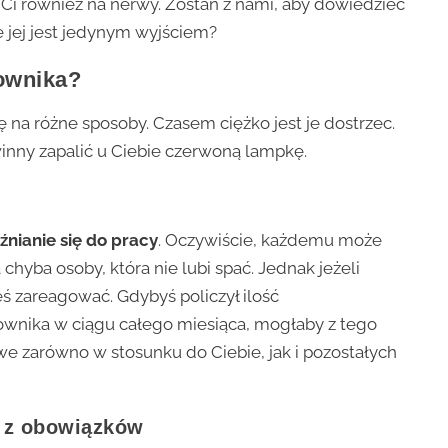
 Ci również na nerwy. Zostań z nami, aby dowiedzieć
ie jej jest jedynym wyjściem?
ownika?
na różne sposoby. Czasem ciężko jest je dostrzec.
winny zapalić u Ciebie czerwoną lampkę.
źnianie się do pracy
. Oczywiście, każdemu może
 chyba osoby, która nie lubi spać. Jednak jeżeli
eś zareagować. Gdybyś policzył ilość
wnika w ciągu całego miesiąca, mogłaby z tego
iwe zarówno w stosunku do Ciebie, jak i pozostałych
s z obowiązków