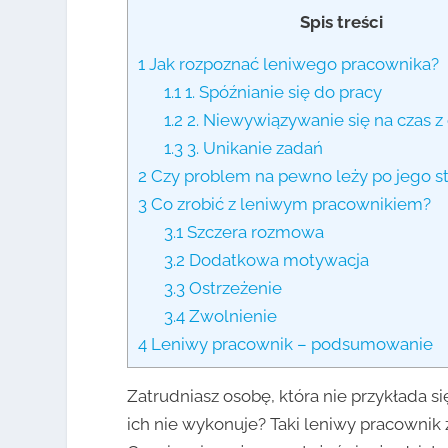
Spis treści
1
Jak rozpoznać leniwego pracownika?
1.1
1. Spóźnianie się do pracy
1.2
2. Niewywiązywanie się na czas 
1.3
3. Unikanie zadań
2
Czy problem na pewno leży po jego st
3
Co zrobić z leniwym pracownikiem?
3.1
Szczera rozmowa
3.2
Dodatkowa motywacja
3.3
Ostrzeżenie
3.4
Zwolnienie
4
Leniwy pracownik – podsumowanie
Zatrudniasz osobę, która nie przykłada 
ich nie wykonuje? Taki leniwy pracownik