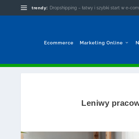
trendy:
Dropshipping – łatwy i szybki start w e-c
Ecommerce
Marketing Online
N
Leniwy pracow