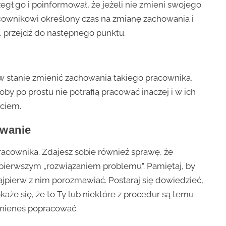
zegł go i poinformował, że jeżeli nie zmieni swojego
acownikowi określony czas na zmianę zachowania i
y, przejdź do następnego punktu.
ś w stanie zmienić zachowania takiego pracownika,
oby po prostu nie potrafią pracować inaczej i w ich
ściem.
owanie
racownika. Zdajesz sobie również sprawę, że
 pierwszym „rozwiązaniem problemu”. Pamiętaj, by
jpierw z nim porozmawiać. Postaraj się dowiedzieć,
aże się, że to Ty lub niektóre z procedur są temu
inieneś popracować.