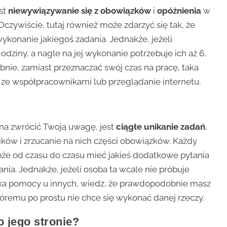
est
niewywiązywanie się z obowiązków
i
opóźnienia
w
czywiście, tutaj również może zdarzyć się tak, że
ykonanie jakiegoś zadania. Jednakże, jeżeli
ziny, a nagle na jej wykonanie potrzebuje ich aż 6,
obnie, zamiast przeznaczać swój czas na pracę, taka
e współpracownikami lub przeglądanie internetu.
nna zwrócić Twoją uwagę, jest
ciągłe unikanie zadań
,
ków i zrzucanie na nich części obowiązków. Każdy
oże od czasu do czasu mieć jakieś dodatkowe pytania
a. Jednakże, jeżeli osoba ta wcale nie próbuje
uka pomocy u innych, wiedz, że prawdopodobnie masz
óremu po prostu nie chce się wykonać danej rzeczy.
 jego stronie?